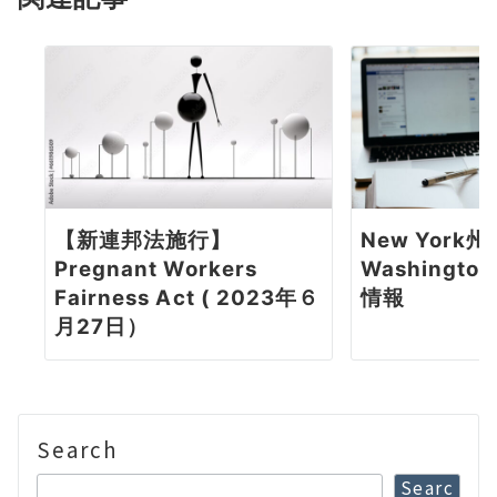
【新連邦法施行】
New York州
Pregnant Workers
Washington
Fairness Act ( 2023年６
情報
月27日）
Search
Searc