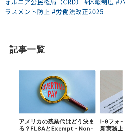
ォルニア公民権局（CRD） #休暇制度 #ハ
ラスメント防止 #労働法改正2025
記事一覧
アメリカの残業代はどう決ま
I-9フォー
る？FLSAとExempt・Non-
新実務上の留