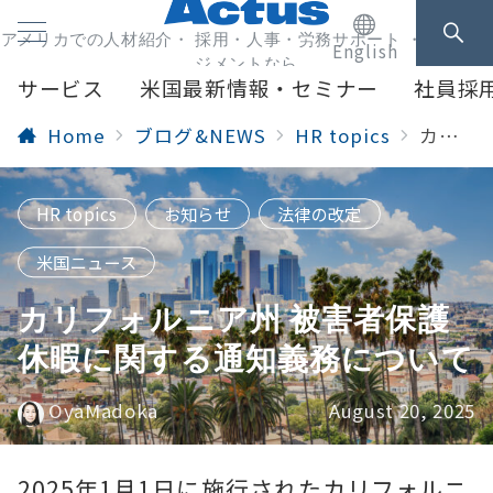
アメリカでの人材紹介・ 採用・人事・労務サポート ・人事マネ
English
ジメントなら
サービス
米国最新情報・セミナー
社員採
Home
ブログ&NEWS
HR topics
カリフォルニア州 被害者保護休暇に関する通知義務について
HR topics
お知らせ
法律の改定
米国ニュース
カリフォルニア州 被害者保護
休暇に関する通知義務について
OyaMadoka
August 20, 2025
2025年1月1日に施行されたカリフォルニ