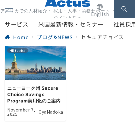
アメリカでの人材紹介・ 採用・人事・労務サポート ・人事マネ
English
ジメントなら
サービス
米国最新情報・セミナー
社員採
Home
ブログ&NEWS
セキュアチョイス
HR topics
ニューヨーク州 Secure
Choice Savings
Program実用化のご案内
November 7,
OyaMadoka
2025