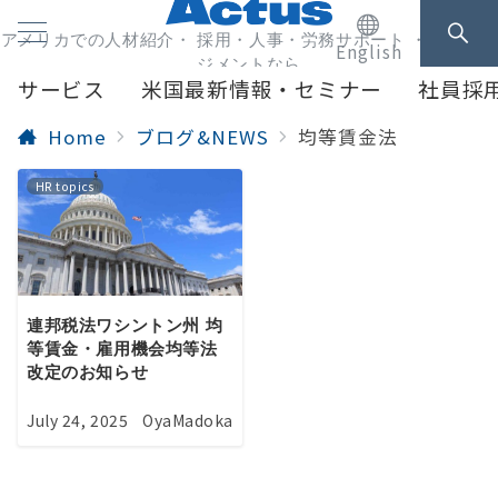
アメリカでの人材紹介・ 採用・人事・労務サポート ・人事マネ
English
ジメントなら
サービス
米国最新情報・セミナー
社員採
Home
ブログ&NEWS
均等賃金法
HR topics
連邦税法ワシントン州 均
等賃金・雇用機会均等法
改定のお知らせ
July 24, 2025
OyaMadoka