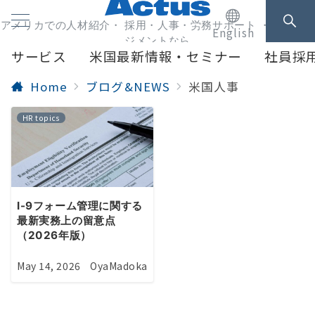
アメリカでの人材紹介・ 採用・人事・労務サポート ・人事マネ
English
ジメントなら
サービス
米国最新情報・セミナー
社員採
Home
ブログ&NEWS
米国人事
HR topics
I-9フォーム管理に関する
最新実務上の留意点
（2026年版）
May 14, 2026
OyaMadoka