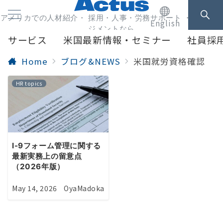
アメリカでの人材紹介・ 採用・人事・労務サポート ・人事マネ
English
ジメントなら
サービス
米国最新情報・セミナー
社員採
Home
ブログ&NEWS
米国就労資格確認
HR topics
I-9フォーム管理に関する
最新実務上の留意点
（2026年版）
May 14, 2026
OyaMadoka