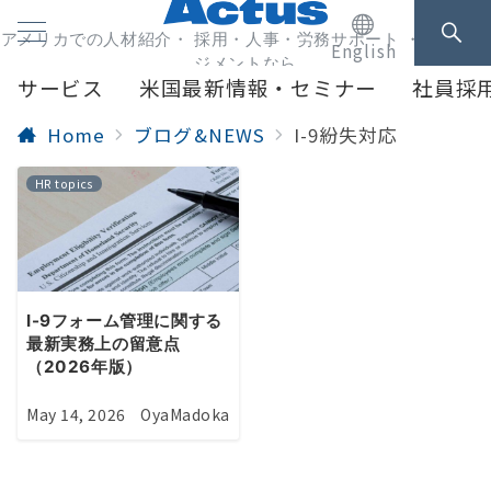
アメリカでの人材紹介・ 採用・人事・労務サポート ・人事マネ
English
ジメントなら
サービス
米国最新情報・セミナー
社員採
Home
ブログ&NEWS
I-9紛失対応
HR topics
I-9フォーム管理に関する
最新実務上の留意点
（2026年版）
May 14, 2026
OyaMadoka