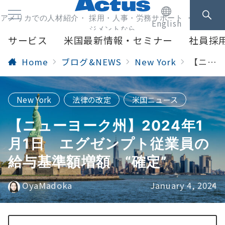
アメリカでの人材紹介・ 採用・人事・労務サポート ・人事マネ
English
ジメントなら
サービス
米国最新情報・セミナー
社員採
Home
ブログ&NEWS
New York
【ニューヨーク州】2024年1月1日 エグゼンプト従業員の給与基準額増額 “確定”
New York
法律の改定
米国ニュース
【ニューヨーク州】2024年1
月1日 エグゼンプト従業員の
給与基準額増額 “確定”
OyaMadoka
January 4, 2024