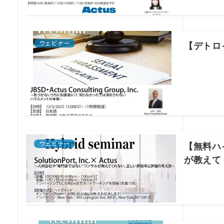
ウェビナー
【デトロ
ウェビナー
【無料ハイ
が教えて