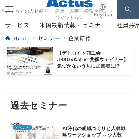
アメリカでの人材紹介・ 採用・人事・労務サポート ・人事マネ
English
ジメントなら
サービス
米国最新情報・セミナー
社員採
Home
セミナー
企業研修
ウェビナー
【デトロイト商工会
JBSD×Actus 共催ウェビナー】
気づかないうちに加害者に⁉
過去セミナー
イベント
AI時代の組織づくりと人材戦
略ワークショップ ～少人数