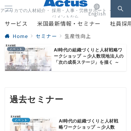
アメリカでの人材紹介・ 採用・人事・労務サポート ・人事マネ
English
ジメントなら
サービス
米国最新情報・セミナー
社員採
Home
セミナー
生産性向上
イベント
AI時代の組織づくりと人材戦略ワ
ークショップ ～少人数現地法人の
「次の成長ステージ」を描く ～
過去セミナー
イベント
AI時代の組織づくりと人材戦
略ワークショップ ～少人数