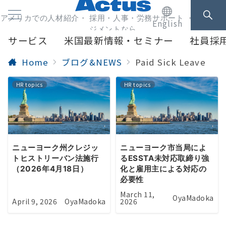
アメリカでの人材紹介・ 採用・人事・労務サポート ・人事マネ
English
ジメントなら
サービス
米国最新情報・セミナー
社員採
Home
ブログ&NEWS
Paid Sick Leave
HR topics
HR topics
ニューヨーク州クレジッ
ニューヨーク市当局によ
トヒストリーバン法施行
るESSTA未対応取締り強
（2026年4月18日）
化と雇用主による対応の
必要性
March 11,
OyaMadoka
April 9, 2026
OyaMadoka
2026