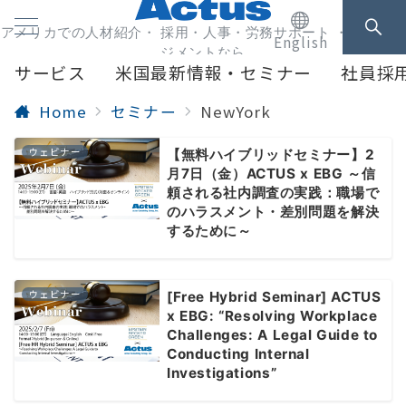
アメリカでの人材紹介・ 採用・人事・労務サポート ・人事マネ
English
ジメントなら
サービス
米国最新情報・セミナー
社員採
Home
セミナー
NewYork
ウェビナー
【無料ハイブリッドセミナー】2
月7日（金）ACTUS x EBG ～信
頼される社内調査の実践：職場で
のハラスメント・差別問題を解決
するために～
ウェビナー
[Free Hybrid Seminar] ACTUS
x EBG: “Resolving Workplace
Challenges: A Legal Guide to
Conducting Internal
Investigations”